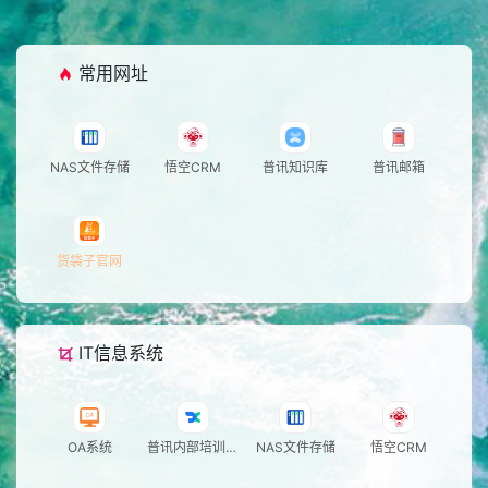
统
用
站
公
常用网址
告
NAS文件存储
悟空CRM
普讯知识库
普讯邮箱
货袋子官网
IT信息系统
OA系统
普讯内部培训系
NAS文件存储
悟空CRM
统