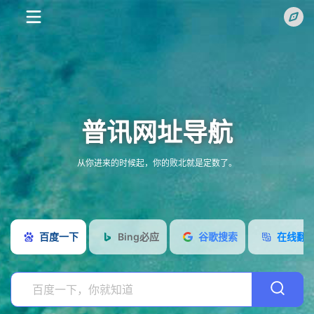
普讯网址导航
搜
从你进来的时候起，你的败北就是定数了。
索
常
用
IT
百度一下
Bing必应
谷歌搜索
在线翻
网
信
运
址
息
维
工
系
专
具
网